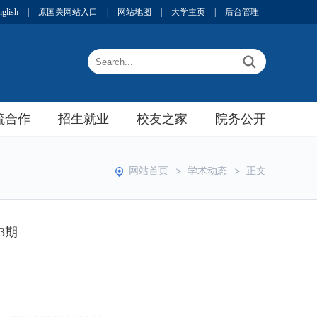
nglish
|
原国关网站入口
|
网站地图
|
大学主页
|
后台管理
流合作
招生就业
校友之家
院务公开
网站首页
学术动态
正文
3期